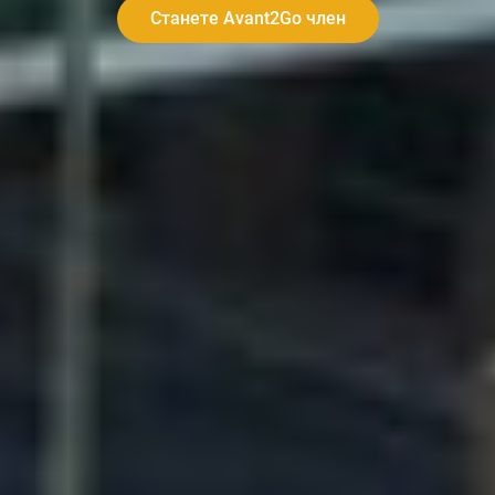
Станете Avant2Go член